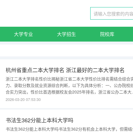
大学专业
大学招生
院校库
杭州省重点二本大学排名 浙江最好的二本大学排名
浙江二本大学排名性价比揭秘浙江省二本大学性价比排名需结合综合
力、录取分数及就业资源综合判断，以下为具体分析：一、公办院校
合实力突出，性价比首选根据校友会2025年排名，浙江省公办二本大
中湖州师范学院（全国第198名）、台州学院（全国第257名）、浙江
2026-03-20 07:53:30
媒学院（全国第266名）位列前三，学科实力与就业认可度较高，适
求学术基础的考生。其中，湖州师范学院师范类专业优势
书法生362分能上本科大学吗
书法生362分能上本科大学吗书法生362分有机会上本科大学，但需结