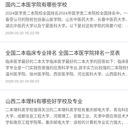
育。以下是
国内二本医学院有哪些学校
2024医学类二本院校全国排名2024年医学类二本院校全国排名中，
备受认可的院校包括泰山医学院、山东中医药大学、长春中医药大学
湖北中医药大学以及宁夏医科大学。以下是对这些学校的简要介绍：
山医学院：作为实力强劲的医学类二本院校之一，泰山医学院在教育
2026-03-20 05:22:58
量与专业水平方面处于领先地位。山东中医药大学：该校同样是一所
受认可的二本公办医药类院校，拥有丰富
全国二本临床专业排名 全国二本医学院排名一览表
临床医学最好的二本大学临床医学最好的二本大学的回答如下：临床
学专业是一门实践性很强的应用科学专业,其中实力比较强的二本院校
温州医学院、徐州医学院、西安医学院、河北医科大学、山西医科大
等。具体排名如下：1、温州医学院2、徐州医学院3、西安医学院4、
2026-03-20 04:56:03
北医科大学5、山西医科大学6、新疆医科大学7、大连医科大学9、华
煤炭医学院10、青岛大学医学院。拓展内容
山西二本理科有哪些好学校及专业
二本理科类学校值得关注的二本理科类学校有重庆邮电大学、青岛科
大学、成都信息工程大学、河南理工、安徽工业、天津中德应用技术
学和南京工程学院等。重庆邮电大学：该校的计算机专业实力强大，