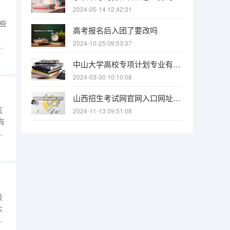
2024-05-14 12:42:31
一些
高考报名后入团了要改吗
、
2024-10-25 09:53:37
泰
质
中山大学高校专项计划专业有哪些
备
2024-03-30 10:10:08
山西招生考试网官网入口网址：http://www.sxkszx.cn/ 山西招生考试网官网报名系统登录网址：http://www.sxkszx.cn/index.html
医
2024-11-13 09:51:08
有
学
河
北
技
大
录