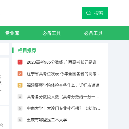
搜索
专业库
必备工具
必备工具
栏目推荐
2023高考985分数线 广西高考状元是谁
辽宁省高考位次表 今年全国各省的高考志愿填报时间是几号？
实
综
福建警察学院体检查些什么，详细点谢谢
学
传
高考各分数段人数（高考分数线一分一段表）
合追
中南大学十大冷门专业排行榜？（末流985大学名单：最冷门的10所985大学（分数较低））
重庆有哪些是二本大学
合