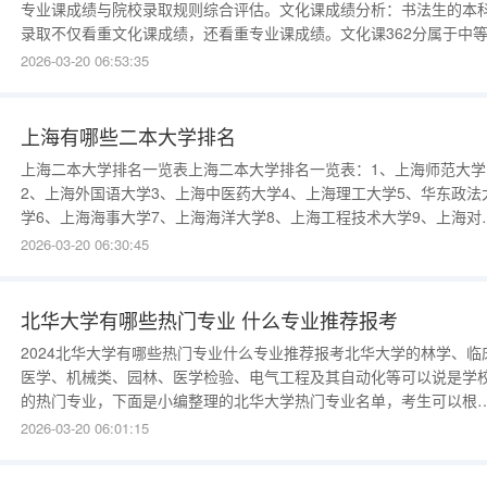
专业课成绩与院校录取规则综合评估。文化课成绩分析：书法生的本
录取不仅看重文化课成绩，还看重专业课成绩。文化课362分属于中
低水平，在本科录取中并不具备特别的优势。专业课成绩的重要性：
2026-03-20 06:53:35
业课成绩在本科录取中占据重要地位。不同院校对文化课和专业课成
的权重比例有所不同，但专
上海有哪些二本大学排名
上海二本大学排名一览表上海二本大学排名一览表：1、上海师范大学
2、上海外国语大学3、上海中医药大学4、上海理工大学5、华东政法
学6、上海海事大学7、上海海洋大学8、上海工程技术大学9、上海对
贸易学院10、上海应用技术学院11、上海电力学院12、上海金融学院
2026-03-20 06:30:45
13、上海第二工业大学14、上海立信会计金融学院
北华大学有哪些热门专业 什么专业推荐报考
2024北华大学有哪些热门专业什么专业推荐报考北华大学的林学、临
医学、机械类、园林、医学检验、电气工程及其自动化等可以说是学
的热门专业，下面是小编整理的北华大学热门专业名单，考生可以根
自身情况进行报考。2024北华大学的热门专业有哪些理科类热门专业
2026-03-20 06:01:15
有：临床医学、口腔医学、数学与应用数学、医学影像学、英语。文
热门专业排名：汉语言文学、英语、思想政治教育、历史学、小学教