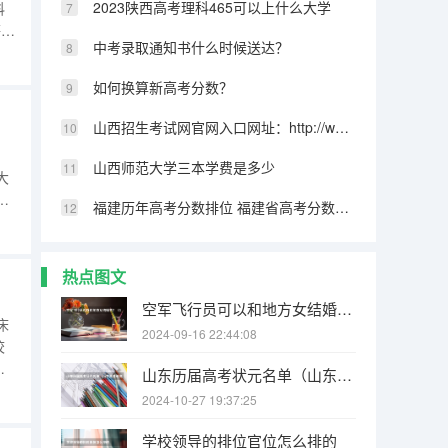
2023陕西高考理科465可以上什么大学
科
等偏
中考录取通知书什么时候送达？
专
绩
如何换算新高考分数？
山西招生考试网官网入口网址：http://www.sxkszx.cn/ 山西招生考试网官网报名系统登录网址：http://www.sxkszx.cn/index.html
山西师范大学三本学费是多少
大
外
福建历年高考分数排位 福建省高考分数段从到，谢谢！
热点图文
空军飞行员可以和地方女结婚不？（1964年9月，人民空军第二批女飞行员_____被空军授予“优秀女飞行员”荣誉称号。）
床
2024-09-16 22:44:08
校
据
山东历届高考状元名单（山东高考最高分状元）
2024-10-27 19:37:25
科
学校领导的排位官位怎么排的