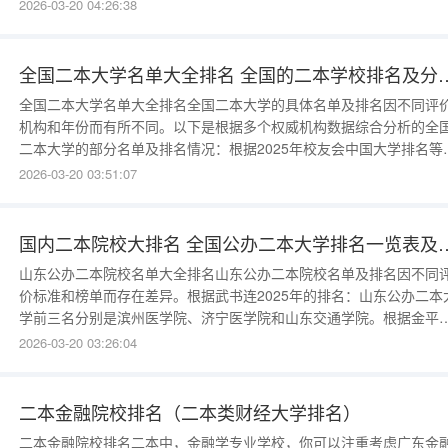
取分数常年紧追一本线。该校与华为、腾讯等大公司有着紧密的合作
2026-03-20 04:26:38
系，这些公司常在该校进行校招，为毕业生提供了良好的就业机会。
岛科技大学：该校的橡胶工程专业在全国排名前三，毕业生
全国二本大学名单大全排名 全
全国二本大学名单大全排名全国二本大学的具体名单及排名因不同评
机构和年份而有所不同。以下是根据多个权威机构数据综合分析的全
二本大学的部分名单及排名情况：根据2025年校友会中国大学排名等
威机构数据：部分排名较为靠前的二本大学包括福建师范大学、山西
2026-03-20 03:51:07
学、河南科技大学、山东农业大学、哈尔滨医科大学等。根据软科202
年全国大学最新榜单：二本大学中排名靠
国内二本院校大排名 全国公办二本
山东公办二本院校名单大全排名山东公办二本院校名单及排名因不同
价标准和榜单而存在差异。根据武书连2025年的排名：山东公办二本
学前三名分别是滨州医学院、济宁医学院和山东交通学院。根据金平
2025年的排名：山东公办二本大学前三名分别是山东工商学院、山东
2026-03-20 03:26:04
术学院和山东工艺美术学院。根据校友会2025年中国大学排名（考虑
二本批次有进行
二本金融院校排名（二本类财经大学排名）
二本金融院校排名二本中，金融学专业学校，你可以注重考虑广东金