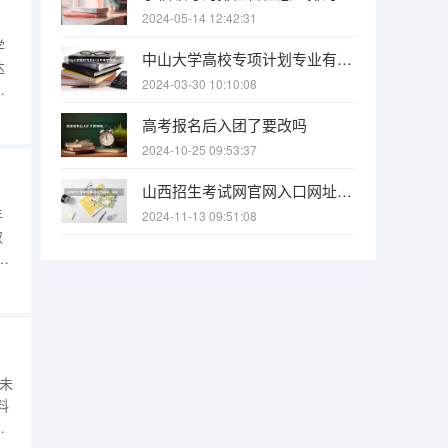
2024-05-14 12:42:31
学
中山大学高校专项计划专业有哪些
达
2024-03-30 10:10:08
录
能
高考报名后入团了要改吗
，
2024-10-25 09:53:37
没有
）
山西招生考试网官网入口网址：http://www.sxkszx.cn/ 山西招生考试网官网报名系统登录网址：http://www.sxkszx.cn/index.html
年
2024-11-13 09:51:08
取
，
，艺
了
未
料
请