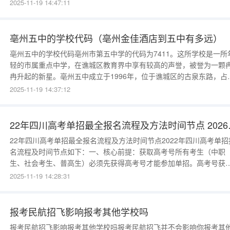
材料进行审查，通过者将获得西安交大少年班招生单独考试初试资格
2025-11-19 14:47:11
届时名单将网上公示。初试也就是我们常说的笔试，考试科目包含了
学，英语，文综（语文、历史、地理），理综（
亳州五中的学校代码（亳州金佳酒店到五中有多远）
亳州五中的学校代码亳州市第五中学的代码为7411。这所学校是一所
轻的市属重点中学，在谯城区教育界中享有较高的声誉，被誉为一颗
冉升起的新星。亳州五中成立于1996年，位于谯城区的古泉东路，占
99.8亩。学校布局合理，环境优美，是亳州市内著名的花园式单位。
2025-11-19 14:37:12
州五中的校园规划充分考虑了学生的学习和生活需求，校内设施齐全
为学生提供了良好的学习环境。学校的教育教学质量得到了社会的广
认可
22年四川高考单
22年四川高考单招最全报名流程及方法时间节点2022年四川高考单招
名流程及时间节点如下：一、核心前提：获取高考号所有考生（中职
生、社会考生、普高生）必须先获得高考号才能参加单招。高考号获
方式与高考报名一致，未报名高考则无法参与单招。二、高考报名阶
2025-11-19 14:28:31
（关键基础）时间：2021年10月8日启动（参考2021年时间，2022
体时间以四
报考民航招飞影响报考其他学校吗
报考民航招飞影响报考其他学校吗报考民航招飞并不会影响你报考其