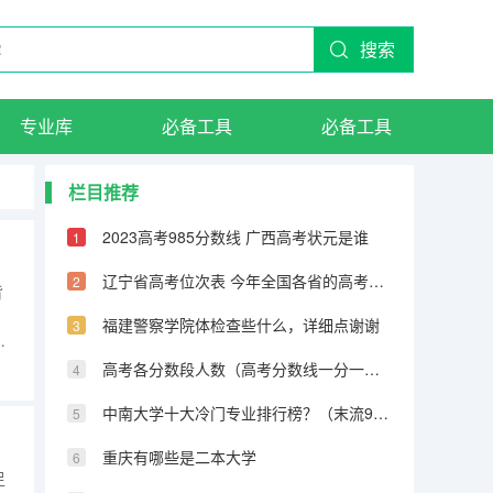
搜索
专业库
必备工具
必备工具
栏目推荐
2023高考985分数线 广西高考状元是谁
辽宁省高考位次表 今年全国各省的高考志愿填报时间是几号？
背
：
福建警察学院体检查些什么，详细点谢谢
要
力
高考各分数段人数（高考分数线一分一段表）
业
中南大学十大冷门专业排行榜？（末流985大学名单：最冷门的10所985大学（分数较低））
重庆有哪些是二本大学
足