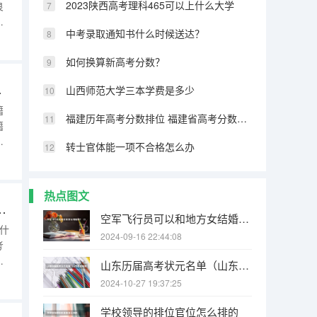
2023陕西高考理科465可以上什么大学
良
吐
中考录取通知书什么时候送达？
或
如何换算新高考分数？
件和要求）
山西师范大学三本学费是多少
籍
福建历年高考分数排位 福建省高考分数段从到，谢谢！
籍
户
转士官体能一项不合格怎么办
历
在
热点图文
成人高考吗？1992年高考政策是什么？
空军飞行员可以和地方女结婚不？（1964年9月，人民空军第二批女飞行员_____被空军授予“优秀女飞行员”荣誉称号。）
是什
2024-09-16 22:44:08
考
份
山东历届高考状元名单（山东高考最高分状元）
应
2024-10-27 19:37:25
其
学校领导的排位官位怎么排的