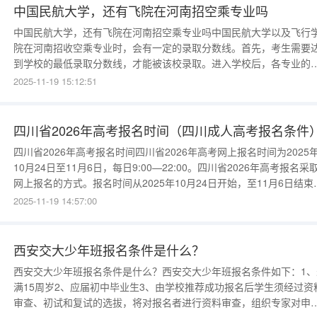
次，
中国民航大学，还有飞院在河南招空乘专业吗
中国民航大学，还有飞院在河南招空乘专业吗中国民航大学以及飞行
院在河南招收空乘专业时，会有一定的录取分数线。首先，考生需要
到学校的最低录取分数线，才能被该校录取。进入学校后，各专业的
取分数线没有明确标出，但可以大致了解，最低的空乘专业分数线可
2025-11-19 15:12:51
为500分左右，能够进入学校后，相对较低的专业分数线可能在500分
而较为热门的专业分数线可能需要达到530分左右。虽然这些分数线
明确标注，但
四川省2026年高考报名时间（四川成人高考报名条件
四川省2026年高考报名时间四川省2026年高考网上报名时间为2025
10月24日至11月6日，每日9:00—22:00。四川省2026年高考报名采
网上报名的方式。报名时间从2025年10月24日开始，至11月6日结束
且在每天的9:00到22:00期间可以进行报名操作。同时需要注意的是
2025-11-19 14:57:00
术体育类专业统考报名与普通高考报名是同时进行的。如果考生错过
这个时间段，将不再被受理
西安交大少年班报名条件是什么？
西安交大少年班报名条件是什么？西安交大少年班报名条件如下：1、
满15周岁2、应届初中毕业生3、由学校推荐成功报名后学生须经过资
审查、初试和复试的选拔，将对报名者进行资料审查，组织专家对申