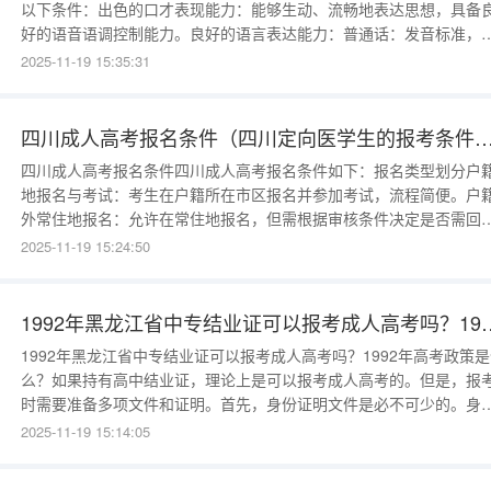
以下条件：出色的口才表现能力：能够生动、流畅地表达思想，具备
好的语音语调控制能力。良好的语言表达能力：普通话：发音标准，
字清晰。地方方言及外语：根据考试要求，可能需要掌握一定的方言
2025-11-19 15:35:31
外语表达能力。相关专业背景：拥有广播电视编导、新闻
四川成人高考报名条件（四川定向医学生的报考条
四川成人高考报名条件四川成人高考报名条件如下：报名类型划分户
地报名与考试：考生在户籍所在市区报名并参加考试，流程简便。户
外常住地报名：允许在常住地报名，但需根据审核条件决定是否需回
籍地考试。前置学历要求高起专：需具备高中毕业文化程度或同等学
2025-11-19 15:24:50
（如中专、职高）。专升本：需为专科往届或应届毕业生，且学历需
1992年黑龙江省中专结业证可以报考
1992年黑龙江省中专结业证可以报考成人高考吗？1992年高考政策
么？如果持有高中结业证，理论上是可以报考成人高考的。但是，报
时需要准备多项文件和证明。首先，身份证明文件是必不可少的。身
证是基本的证明文件，考生需提供原件及复印件。如果身份证丢失，
2025-11-19 15:14:05
立即前往当地派出所补办带有本人照片的户籍证明，并注明身份证号
码。这一步骤不容忽视，因为考试报名时必须提供有效的身份证明。