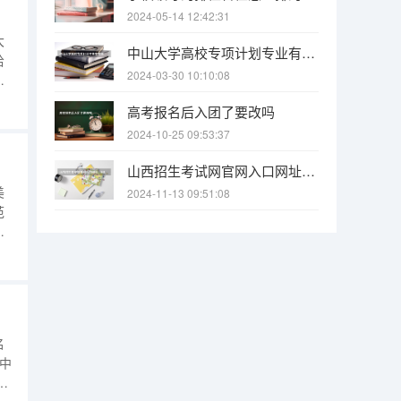
2024-05-14 12:42:31
大
中山大学高校专项计划专业有哪些
给
2024-03-30 10:10:08
教
古
高考报名后入团了要改吗
设
2024-10-25 09:53:37
理
山西招生考试网官网入口网址：http://www.sxkszx.cn/ 山西招生考试网官网报名系统登录网址：http://www.sxkszx.cn/index.html
美
2024-11-13 09:51:08
范
本
招
校
名
5中
学