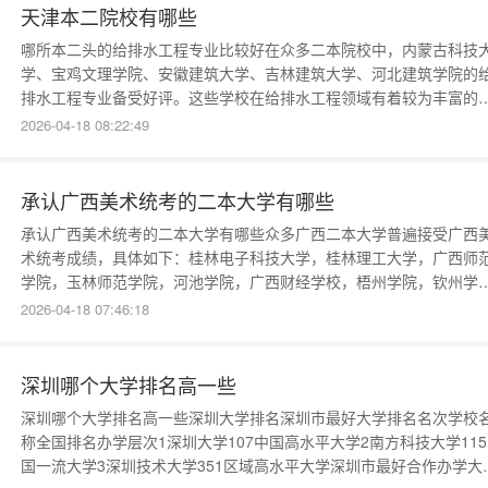
了专业的教学
天津本二院校有哪些
哪所本二头的给排水工程专业比较好在众多二本院校中，内蒙古科技
学、宝鸡文理学院、安徽建筑大学、吉林建筑大学、河北建筑学院的
排水工程专业备受好评。这些学校在给排水工程领域有着较为丰富的
学经验与科研实力，为学生提供了良好的学习环境和发展机会。内蒙
2026-04-18 08:22:49
科技大学坐落于内蒙古自治区，学校拥有完善的给排水工程专业教学
施，注重实践操作，使学生能够掌握扎实的专业知识和技能。宝鸡文
学院位于陕西省，
承认广西美术统考的二本大学有哪些
承认广西美术统考的二本大学有哪些众多广西二本大学普遍接受广西
术统考成绩，具体如下：桂林电子科技大学，桂林理工大学，广西师
学院，玉林师范学院，河池学院，广西财经学校，梧州学院，钦州学
院，贺州学院，百色学院等院校均承认广西美术统考成绩。除这些二
2026-04-18 07:46:18
大学外，还有部分一本大学的专业也接受二本录取，具体以学校当年
生政策为准。在报考时，考生需综合考量个人高考成绩，以及目标院
的录取标准与
深圳哪个大学排名高一些
深圳哪个大学排名高一些深圳大学排名深圳市最好大学排名名次学校
称全国排名办学层次1深圳大学107中国高水平大学2南方科技大学11
国一流大学3深圳技术大学351区域高水平大学深圳市最好合作办学大