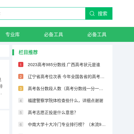
搜索
专业库
必备工具
必备工具
栏目推荐
2023高考985分数线 广西高考状元是谁
辽宁省高考位次表 今年全国各省的高考志愿填报时间是几号？
息
排
高考各分数段人数（高考分数线一分一段表）
医
较
福建警察学院体检查些什么，详细点谢谢
。
高考志愿正投是什么意思？
中南大学十大冷门专业排行榜？（末流985大学名单：最冷门的10所985大学（分数较低））