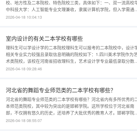
校、地方性及二本院校、特色院校三类，具体如下：一、双一流高校
中科技大学：人工智能专业文理兼收，隶属计算机学院，但入学需通
数学与编程测试，适合数学基础较好的文科生。清华大学：计算机科
2026-04-18 10:04:13
与技术专业开设文科实验班或相关交叉学科项目，为文科生提供跨学
学习路径。北京大学：元培学院提
室内设计的有关二本学校有哪些
理科生可以学设计学的二本院校理科生可以报考的二本院校中，设计
相关专业实力较强且录取信息明确的院校如下：1.四川美术学院作为
术类院校，该校在河南省招收理科生，艺术设计学专业最低录取分数
512分；工业设计专业在四川省理科二本批次最低录取分数为519分。
2026-04-18 09:28:46
设计学专业以艺术理论为基础，结合实践培养，适合对视觉设计感兴
的理科生。2.重庆理工大学该校工业设计专业在
河北省的舞蹈专业师范类的二本学校有哪些？
河北省的舞蹈专业师范类的二本学校有哪些？河北省内有多所优秀的
本师范类院校，其中较为突出的是邯郸学院。这所学校位于河北省南
部，不仅拥有悠久的历史，还培养了大批优秀的教育人才。邯郸学院
舞蹈专业尤其受到关注。该校致力于为学生提供全面的舞蹈教育，不
2026-04-18 08:55:07
教授舞蹈基本功，还注重培养学生的艺术表现力和创新思维。学校拥
现代化的教学设施和专业教师团队，为学生提供了良好的学习环境。