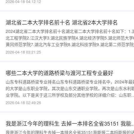
排名名次学校名称全国排名办学层次1深圳北理莫斯科大学3中国顶尖
2026-04-18 04:12:12
办大学2香港中文大学（深圳）5中国一流民办大学平行志愿与顺序志
的区别平行志愿的投档原则是“分数优先，遵循志
湖北省二本大学排名前十名 湖北省2本大学排名
2024湖北省二本大学排名前十名湖北省二本大学排名前十名如下：1.
北工程学院2.江汉大学3.湖北民族学院4.湖北经济学院5.湖北师范大学6
黄冈师范学院7.湖北汽车工业学院8.湖北科技学院9.湖北第二师范学院
10.湖北医药学院湖北省二本大学中，汉江师范学院和湖北工程学院被
2026-04-18 03:21:25
为是最好的二本院校。汉江师范学院是一所以教师教育为主
哪些二本大学的道路桥梁与渡河工程专业最好
山东专科道路桥梁专业排名山东专科道路桥梁专业排名中，2024年最
的大学是山东职业学院，其次是山东交通职业学院，再次是山东水利
业学院。以下是关于这三所学校及部分其他学校的详细介绍：山东职
学院：该校位于山东省济南市，是一所以工科为主的高等职业院校。
2026-04-18 02:49:26
校拥有深厚的铁路行业背景，致力于培养高素质技术技能人才。在道
与桥梁工程技术专业方面，山东职业学院拥有丰富的教学
我是浙江今年的理科生 去掉一本排名全省351
我是浙江今年的理科生去掉一本排名全省35151我能报二本吗能报的